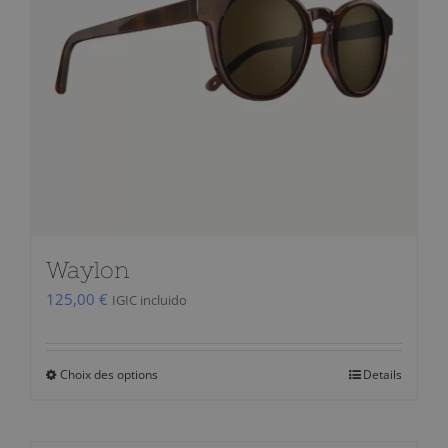
Waylon
125,00
€
IGIC incluido
Choix des options
Details
Ce
produit
a