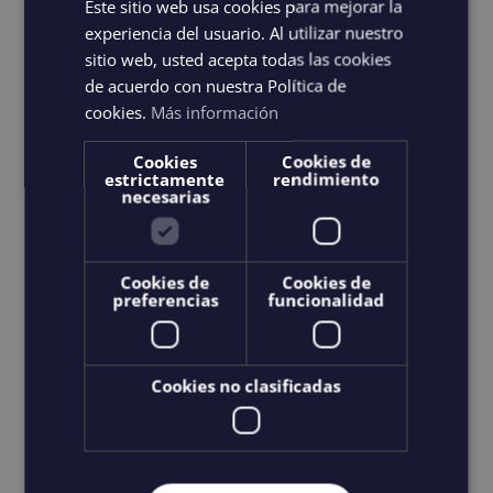
Este sitio web usa cookies para mejorar la
experiencia del usuario. Al utilizar nuestro
Choix des options
Details
Ce
sitio web, usted acepta todas las cookies
produit
de acuerdo con nuestra Política de
cookies.
Más información
a
plusieurs
Cookies
Cookies de
estrictamente
rendimiento
variations.
necesarias
Les
options
peuvent
Cookies de
Cookies de
preferencias
funcionalidad
être
choisies
sur
Cookies no clasificadas
la
page
du