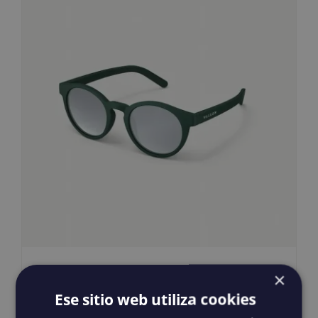
Junior Waylons
×
35,00
€
IGIC incluido
Ese sitio web utiliza cookies