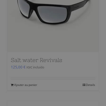
être
choisies
sur
la
page
du
produit
Salt water Revivals
125,00
€
IGIC incluido
Ajouter au panier
Details