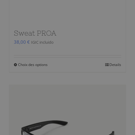
du
produit
Sweat PROA
38,00
€
IGIC incluido
Choix des options
Details
Ce
produit
a
plusieurs
variations.
Les
options
peuvent