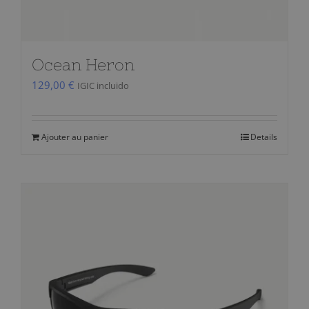
du
produit
Ocean Heron
129,00
€
IGIC incluido
Ajouter au panier
Details