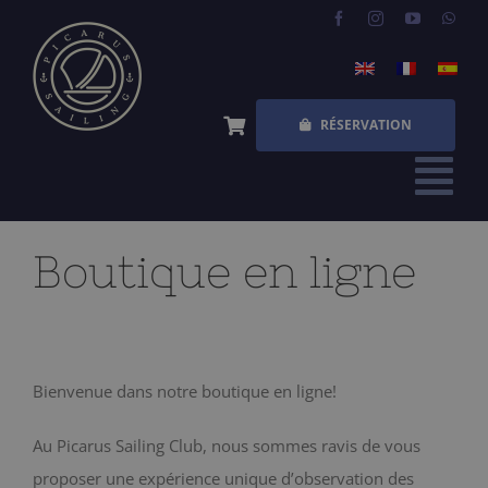
Skip
to
content
RÉSERVATION
Tog
Nav
ACCUEIL
Boutique en ligne
EXPÉRIENCES
QUESTIONS FRÉQUENTES
Bienvenue dans notre boutique en ligne!
QUI SOMMES NOUS
Au Picarus Sailing Club, nous sommes ravis de vous
BOUTIQUE
proposer une expérience unique d’observation des