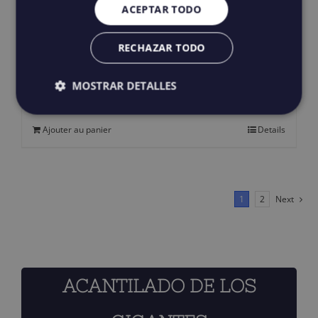
ACEPTAR TODO
produit
RECHAZAR TODO
Howlin’ Dark Tortoise
119,00
€
IGIC incluido
MOSTRAR DETALLES
Ajouter au panier
Details
1
2
Next
ACANTILADO DE LOS