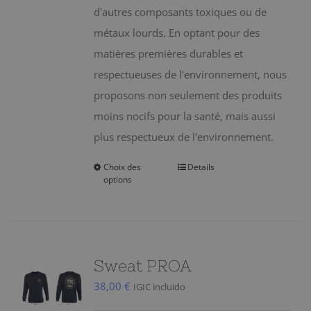
page
d'autres composants toxiques ou de
du
métaux lourds. En optant pour des
produit
matières premières durables et
respectueuses de l'environnement, nous
proposons non seulement des produits
moins nocifs pour la santé, mais aussi
plus respectueux de l'environnement.
Choix des
Details
Ce
options
produit
a
plusieurs
variations.
Sweat PROA
Les
38,00
€
IGIC incluido
options