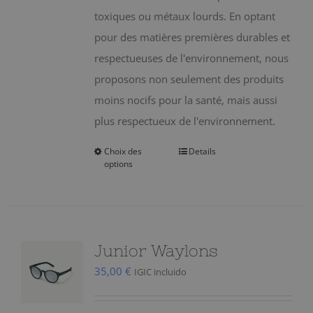
page
toxiques ou métaux lourds. En optant
du
pour des matières premières durables et
produit
respectueuses de l'environnement, nous
proposons non seulement des produits
moins nocifs pour la santé, mais aussi
plus respectueux de l'environnement.
Choix des
Details
Ce
options
produit
a
plusieurs
variations.
Junior Waylons
Les
35,00
€
IGIC incluido
options
peuvent