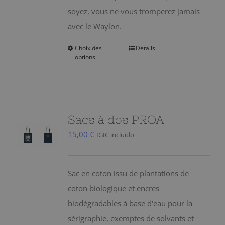
soyez, vous ne vous tromperez jamais
avec le Waylon.
Choix des
Details
Ce
options
produit
a
plusieurs
variations.
Sacs à dos PROA
Les
15,00
€
IGIC incluido
options
peuvent
être
Sac en coton issu de plantations de
choisies
coton biologique et encres
sur
biodégradables à base d'eau pour la
la
sérigraphie, exemptes de solvants et