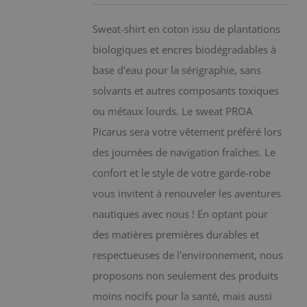
peuvent
être
Sweat-shirt en coton issu de plantations
choisies
biologiques et encres biodégradables à
sur
base d'eau pour la sérigraphie, sans
la
solvants et autres composants toxiques
page
ou métaux lourds. Le sweat PROA
du
Picarus sera votre vêtement préféré lors
produit
des journées de navigation fraîches. Le
confort et le style de votre garde-robe
vous invitent à renouveler les aventures
nautiques avec nous ! En optant pour
des matières premières durables et
respectueuses de l'environnement, nous
proposons non seulement des produits
moins nocifs pour la santé, mais aussi