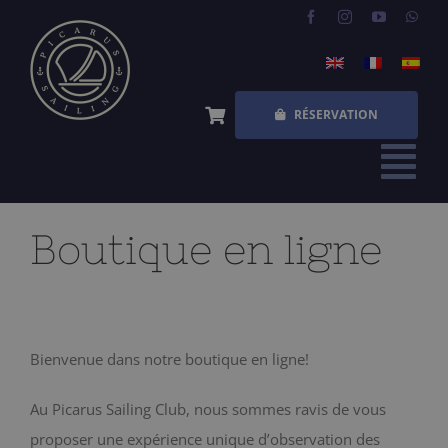
Skip
to
content
RÉSERVATION
Tog
Nav
ACCUEIL
Boutique en ligne
EXPÉRIENCES
QUESTIONS FRÉQUENTES
Bienvenue dans notre boutique en ligne!
QUI SOMMES NOUS
Au Picarus Sailing Club, nous sommes ravis de vous
BOUTIQUE
proposer une expérience unique d’observation des