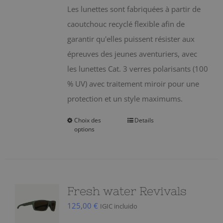
être
Les lunettes sont fabriquées à partir de
choisies
caoutchouc recyclé flexible afin de
sur
garantir qu'elles puissent résister aux
la
épreuves des jeunes aventuriers, avec
page
les lunettes Cat. 3 verres polarisants (100
du
% UV) avec traitement miroir pour une
produit
protection et un style maximums.
Choix des
Details
Ce
options
produit
a
plusieurs
variations.
Fresh water Revivals
Les
125,00
€
IGIC incluido
options