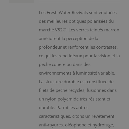
peuvent
être
Les Fresh Water Revivals sont équipées
choisies
des meilleures optiques polarisées du
sur
marché V52®. Les verres teintés marron
la
améliorent la perception de la
page
profondeur et renforcent les contrastes,
du
ce qui les rend idéaux pour la vision et la
produit
pêche côtière ou dans des
environnements à luminosité variable.
La structure durable est constituée de
filets de pêche recyclés, fusionnés dans
un nylon polyamide très résistant et
durable. Parmi les autres
caractéristiques, citons un revêtement
anti-rayures, oléophobe et hydrofuge,