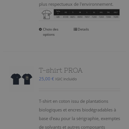
plus respectueux de l'environnement.
Choix des
Details
Ce
options
produit
a
plusieurs
variations.
T-shirt PROA
Les
25,00
€
IGIC incluido
options
peuvent
être
T-shirt en coton issu de plantations
choisies
biologiques et encres biodégradables à
sur
base d'eau pour la sérigraphie, exemptes
la
de solvants et autres composants