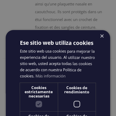
ainsi qu'une plaquette nasale en
caoutchouc. Ils sont protégés dans un
étui fonctionnel avec un crochet de
fixation et des sangles de ceinture.
×
Ajouter au
Details
Ese sitio web utiliza cookies
panier
Este sitio web usa cookies para mejorar la
experiencia del usuario. Al utilizar nuestro
sitio web, usted acepta todas las cookies
de acuerdo con nuestra Política de
Salt water Revivals
cookies.
Más información
125,00
€
IGIC incluido
Cookies
Cookies de
estrictamente
rendimiento
necesarias
Les lunettes de protection Saltwater
Revivals sont équipées d'un système