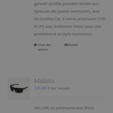
garantir qu'elles puissent résister aux
épreuves des jeunes aventuriers, avec
les lunettes Cat. 3 verres polarisants (100
% UV) avec traitement miroir pour une
protection et un style maximums.
Choix des
Details
Ce
options
produit
a
plusieurs
variations.
Malizia
Les
135,00
€
IGIC incluido
options
peuvent
être
VALLON, en partenariat avec Boris