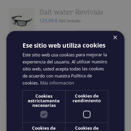
variations.
Salt water Revivals
Les
125,00
€
IGIC incluido
options
peuvent
×
être
Les lunettes de protection Saltwater
Ese sitio web utiliza cookies
choisies
Revivals sont équipées d'un système
Este sitio web usa cookies para mejorar la
sur
optique V52® exceptionnellement clair
experiencia del usuario. Al utilizar nuestro
la
sitio web, usted acepta todas las cookies
et polarisé. Les verres teintés en gris
de acuerdo con nuestra Política de
page
améliorent la perception des couleurs et
cookies.
Más información
du
sont entièrement traités contre les
produit
Cookies
Cookies de
miroirs pour protéger de la lumière
estrictamente
rendimiento
intense du soleil, ce qui les rend idéales
necesarias
pour naviguer, naviguer et encore
naviguer. La structure durable est
Cookies de
Cookies de