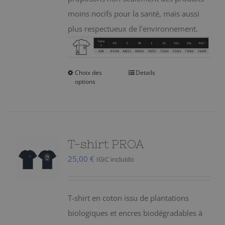
moins nocifs pour la santé, mais aussi
plus respectueux de l'environnement.
Choix des
Details
Ce
options
produit
a
plusieurs
variations.
T-shirt PROA
Les
25,00
€
IGIC incluido
options
peuvent
être
T-shirt en coton issu de plantations
choisies
biologiques et encres biodégradables à