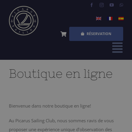
Skip
to
content
RÉSERVATION
Tog
Nav
ACCUEIL
Boutique en ligne
EXPÉRIENCES
QUESTIONS FRÉQUENTES
Bienvenue dans notre boutique en ligne!
QUI SOMMES NOUS
Au Picarus Sailing Club, nous sommes ravis de vous
BOUTIQUE
proposer une expérience unique d’observation des