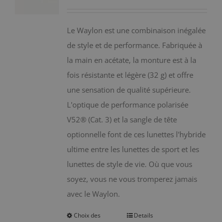
peuvent
être
Le Waylon est une combinaison inégalée
choisies
de style et de performance. Fabriquée à
sur
la main en acétate, la monture est à la
la
fois résistante et légère (32 g) et offre
page
une sensation de qualité supérieure.
du
L'optique de performance polarisée
produit
V52® (Cat. 3) et la sangle de tête
optionnelle font de ces lunettes l'hybride
ultime entre les lunettes de sport et les
lunettes de style de vie. Où que vous
soyez, vous ne vous tromperez jamais
avec le Waylon.
Choix des
Details
Ce