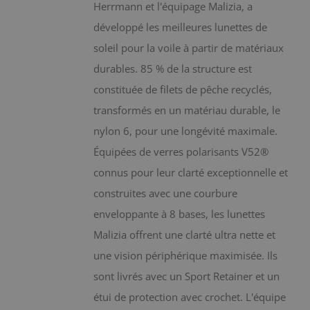
choisies
Herrmann et l'équipage Malizia, a
sur
développé les meilleures lunettes de
la
soleil pour la voile à partir de matériaux
page
durables. 85 % de la structure est
du
constituée de filets de pêche recyclés,
produit
transformés en un matériau durable, le
nylon 6, pour une longévité maximale.
Équipées de verres polarisants V52®
connus pour leur clarté exceptionnelle et
construites avec une courbure
enveloppante à 8 bases, les lunettes
Malizia offrent une clarté ultra nette et
une vision périphérique maximisée. Ils
sont livrés avec un Sport Retainer et un
étui de protection avec crochet. L'équipe