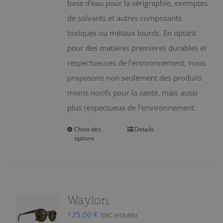
sur
base d'eau pour la sérigraphie, exemptes
la
de solvants et autres composants
page
toxiques ou métaux lourds. En optant
du
pour des matières premières durables et
produit
respectueuses de l'environnement, nous
proposons non seulement des produits
moins nocifs pour la santé, mais aussi
plus respectueux de l'environnement.
Choix des
Details
Ce
options
produit
a
plusieurs
variations.
Waylon
Les
125,00
€
IGIC incluido
options