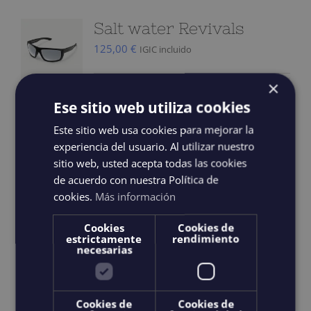
variations.
Salt water Revivals
Les
125,00
€
IGIC incluido
options
peuvent
×
être
Les lunettes de protection Saltwater
Ese sitio web utiliza cookies
choisies
Revivals sont équipées d'un système
Este sitio web usa cookies para mejorar la
sur
optique V52® exceptionnellement clair
experiencia del usuario. Al utilizar nuestro
la
sitio web, usted acepta todas las cookies
et polarisé. Les verres teintés en gris
de acuerdo con nuestra Política de
page
améliorent la perception des couleurs et
cookies.
Más información
du
sont entièrement traités contre les
produit
Cookies
Cookies de
miroirs pour protéger de la lumière
estrictamente
rendimiento
intense du soleil, ce qui les rend idéales
necesarias
pour naviguer, naviguer et encore
naviguer. La structure durable est
Cookies de
Cookies de