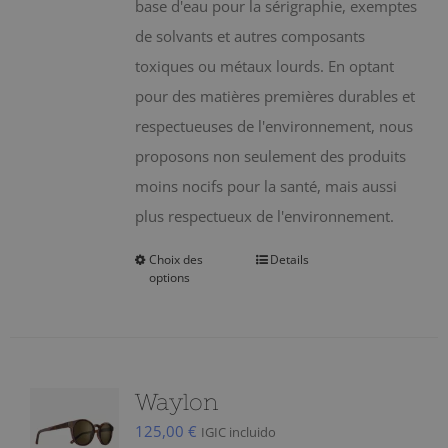
sur
base d'eau pour la sérigraphie, exemptes
la
de solvants et autres composants
page
toxiques ou métaux lourds. En optant
du
pour des matières premières durables et
produit
respectueuses de l'environnement, nous
proposons non seulement des produits
moins nocifs pour la santé, mais aussi
plus respectueux de l'environnement.
Choix des
Details
Ce
options
produit
a
plusieurs
variations.
Waylon
Les
125,00
€
IGIC incluido
options