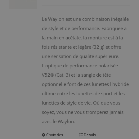
peuvent
être
Le Waylon est une combinaison inégalée
choisies
de style et de performance. Fabriquée à
sur
la main en acétate, la monture est à la
la
fois résistante et légère (32 g) et offre
page
une sensation de qualité supérieure.
du
L'optique de performance polarisée
produit
V52® (Cat. 3) et la sangle de tête
optionnelle font de ces lunettes l'hybride
ultime entre les lunettes de sport et les
lunettes de style de vie. Où que vous
soyez, vous ne vous tromperez jamais
avec le Waylon.
Choix des
Details
Ce