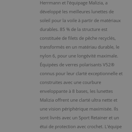
choisies
Herrmann et l'équipage Malizia, a
sur
développé les meilleures lunettes de
la
soleil pour la voile à partir de matériaux
page
durables. 85 % de la structure est
du
constituée de filets de pêche recyclés,
produit
transformés en un matériau durable, le
nylon 6, pour une longévité maximale.
Équipées de verres polarisants V52®
connus pour leur clarté exceptionnelle et
construites avec une courbure
enveloppante à 8 bases, les lunettes
Malizia offrent une clarté ultra nette et
une vision périphérique maximisée. Ils
sont livrés avec un Sport Retainer et un
étui de protection avec crochet. L'équipe