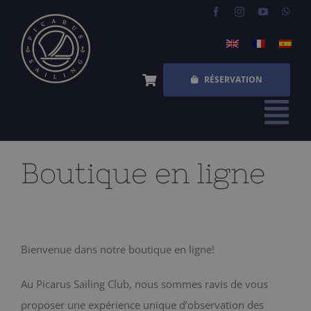
Skip
to
content
RÉSERVATION
Tog
Nav
ACCUEIL
Boutique en ligne
EXPÉRIENCES
QUESTIONS FRÉQUENTES
Bienvenue dans notre boutique en ligne!
QUI SOMMES NOUS
Au Picarus Sailing Club, nous sommes ravis de vous
BOUTIQUE
proposer une expérience unique d’observation des