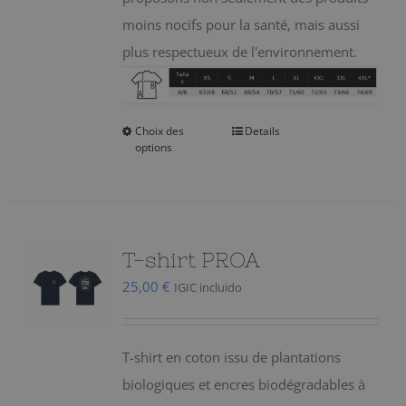
moins nocifs pour la santé, mais aussi
plus respectueux de l'environnement.
Choix des
Details
Ce
options
produit
a
plusieurs
variations.
T-shirt PROA
Les
25,00
€
IGIC incluido
options
peuvent
être
T-shirt en coton issu de plantations
choisies
biologiques et encres biodégradables à