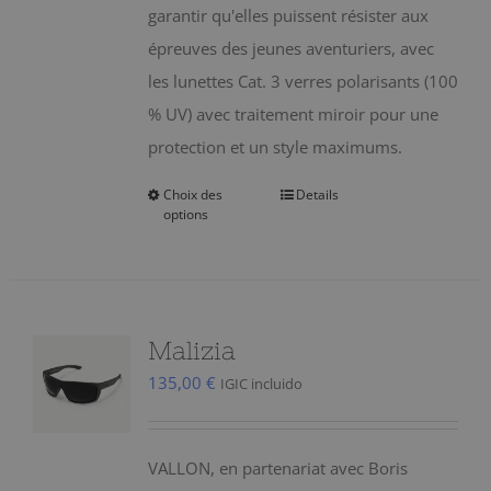
garantir qu'elles puissent résister aux
épreuves des jeunes aventuriers, avec
les lunettes Cat. 3 verres polarisants (100
% UV) avec traitement miroir pour une
protection et un style maximums.
Choix des
Details
Ce
options
produit
a
plusieurs
variations.
Malizia
Les
135,00
€
IGIC incluido
options
peuvent
être
VALLON, en partenariat avec Boris