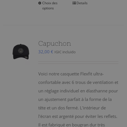
Choix des
Details
Ce
options
produit
a
plusieurs
variations.
Capuchon
Les
32,00
€
IGIC incluido
options
peuvent
être
Voici notre casquette Flexfit ultra-
choisies
confortable avec 6 trous de ventilation et
sur
un réglage individuel en élasthanne pour
la
un ajustement parfait à la forme de la
page
tête et un dos fermé. L'intérieur de
du
l'écran est argenté pour éviter les reflets.
produit
Il est fabriqué en bougran dur très