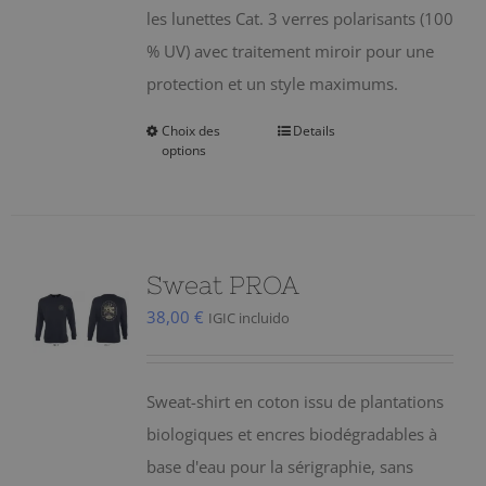
les lunettes Cat. 3 verres polarisants (100
% UV) avec traitement miroir pour une
protection et un style maximums.
Choix des
Details
Ce
options
produit
a
plusieurs
variations.
Sweat PROA
Les
38,00
€
IGIC incluido
options
peuvent
être
Sweat-shirt en coton issu de plantations
choisies
biologiques et encres biodégradables à
sur
base d'eau pour la sérigraphie, sans