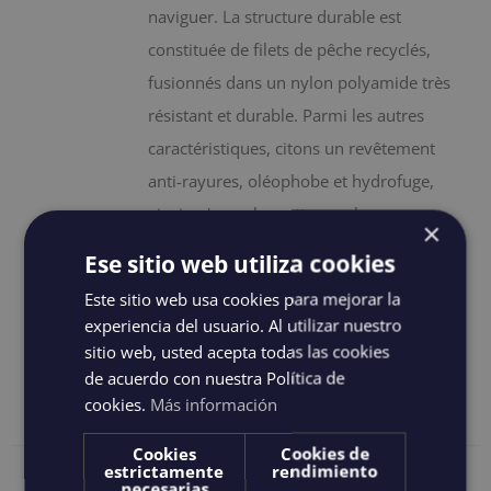
naviguer. La structure durable est
constituée de filets de pêche recyclés,
fusionnés dans un nylon polyamide très
résistant et durable. Parmi les autres
caractéristiques, citons un revêtement
anti-rayures, oléophobe et hydrofuge,
ainsi qu'une plaquette nasale en
×
caoutchouc. Ils sont protégés dans un
Ese sitio web utiliza cookies
étui fonctionnel avec un crochet de
Este sitio web usa cookies para mejorar la
fixation et des sangles de ceinture.
experiencia del usuario. Al utilizar nuestro
sitio web, usted acepta todas las cookies
Ajouter au
Details
de acuerdo con nuestra Política de
panier
cookies.
Más información
Cookies
Cookies de
estrictamente
rendimiento
necesarias