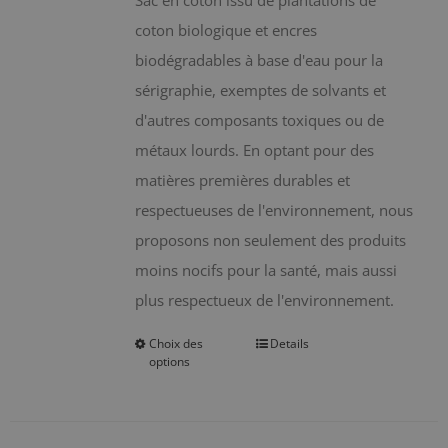
Sac en coton issu de plantations de
coton biologique et encres
biodégradables à base d'eau pour la
sérigraphie, exemptes de solvants et
d'autres composants toxiques ou de
métaux lourds. En optant pour des
matières premières durables et
respectueuses de l'environnement, nous
proposons non seulement des produits
moins nocifs pour la santé, mais aussi
plus respectueux de l'environnement.
Choix des
Details
Ce
options
produit
a
plusieurs