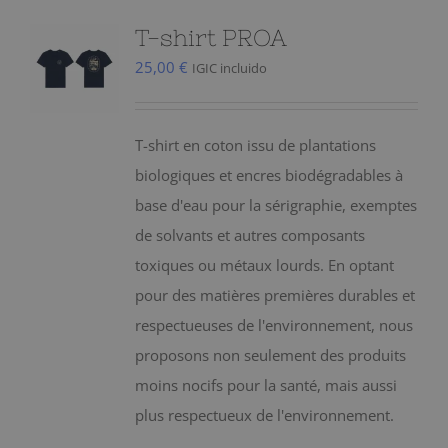
variations.
T-shirt PROA
Les
25,00
€
IGIC incluido
options
peuvent
être
T-shirt en coton issu de plantations
choisies
biologiques et encres biodégradables à
sur
base d'eau pour la sérigraphie, exemptes
la
de solvants et autres composants
page
toxiques ou métaux lourds. En optant
du
pour des matières premières durables et
produit
respectueuses de l'environnement, nous
proposons non seulement des produits
moins nocifs pour la santé, mais aussi
plus respectueux de l'environnement.