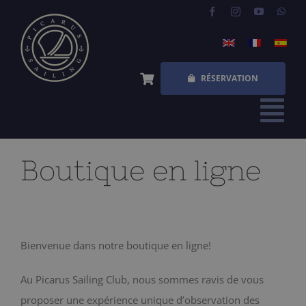
Skip
to
content
RÉSERVATION
Tog
Nav
ACCUEIL
Boutique en ligne
EXPÉRIENCES
QUESTIONS FRÉQUENTES
Bienvenue dans notre boutique en ligne!
QUI SOMMES NOUS
Au Picarus Sailing Club, nous sommes ravis de vous
BOUTIQUE
proposer une expérience unique d’observation des