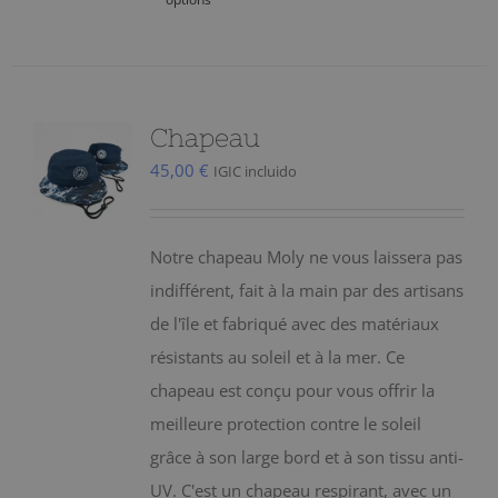
produit
a
plusieurs
variations.
Chapeau
Les
45,00
€
IGIC incluido
options
peuvent
être
Notre chapeau Moly ne vous laissera pas
choisies
indifférent, fait à la main par des artisans
sur
de l'île et fabriqué avec des matériaux
la
résistants au soleil et à la mer. Ce
page
chapeau est conçu pour vous offrir la
du
meilleure protection contre le soleil
produit
grâce à son large bord et à son tissu anti-
UV. C'est un chapeau respirant, avec un