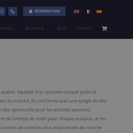
RÉSERVATION
S NOUS
BOUTIQUE
BLOG
CONTACT
 qualité, équipée d'un système optique polarisé
tes du marché. Ils sont livrés avec une sangle de tête
e tête optionnelle pour les activités sportives.
re de lunettes de soleil pour chaque occasion, et les
 lunettes de soleil les plus polyvalentes du marché