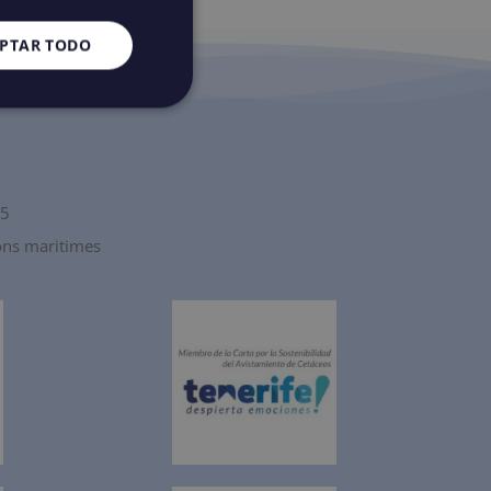
PTAR TODO
15
ions maritimes