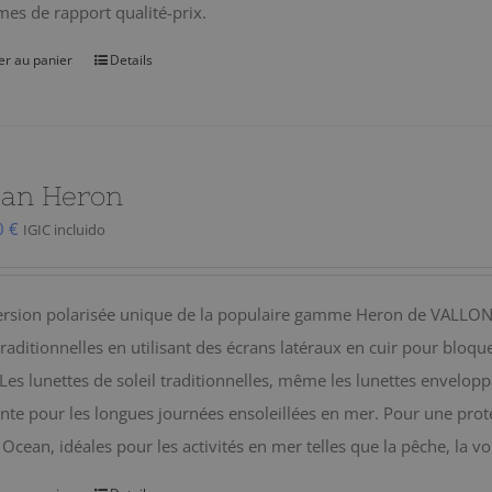
mes de rapport qualité-prix.
er au panier
Details
an Heron
0
€
IGIC incluido
rsion polarisée unique de la populaire gamme Heron de VALLON, 
 traditionnelles en utilisant des écrans latéraux en cuir pour bloqu
. Les lunettes de soleil traditionnelles, même les lunettes envelop
ante pour les longues journées ensoleillées en mer. Pour une prote
Ocean, idéales pour les activités en mer telles que la pêche, la vo