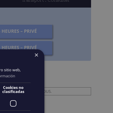
4 HEURES – PRIVÉ
6 HEURES – PRIVÉ
×
ro sitio web,
ormación
Cookies no
ES GÉANTS, CONTACTEZ-NOUS.
clasificadas