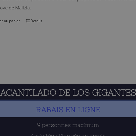
ve de Malizia.
er au panier
Details
ACANTILADO DE LOS GIGANTES
RABAIS EN LIGNE
9 personnes maximum
Activités : Plongée en apnée