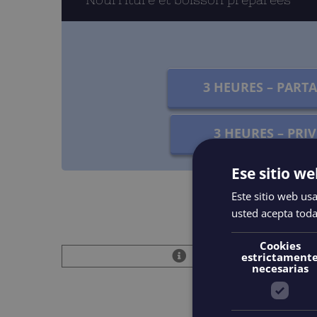
3 HEURES – PART
3 HEURES – PRIV
Ese sitio we
Este sitio web usa
usted acepta toda
Cookies
SI VOUS SOUHAITEZ UNE
estrictament
necesarias