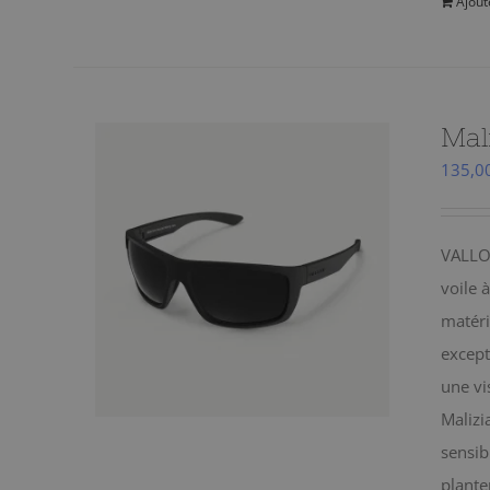
Ajout
Mal
135,0
VALLON
voile 
matéri
except
une vi
Malizi
sensib
plante