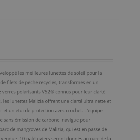
eloppé les meilleures lunettes de soleil pour la
 de filets de pêche recyclés, transformés en un
 verres polarisants V52® connus pour leur clarté
es lunettes Malizia offrent une clarté ultra nette et
r et un étui de protection avec crochet. L'équipe
ique sans émission de carbone, navigue pour
e parc de mangroves de Malizia, qui est en passe de
 vendue, 10 palétuviers seront donnés au parc de la