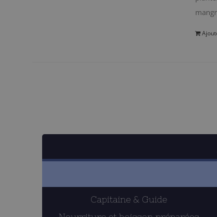
mangro
Ajout
Capitaine & Guide
Nourriture et boisson préparées