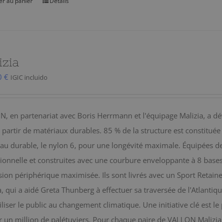
er au panier
Details
izia
0
€
IGIC incluido
, en partenariat avec Boris Herrmann et l'équipage Malizia, a dév
à partir de matériaux durables. 85 % de la structure est constituée
au durable, le nylon 6, pour une longévité maximale. Équipées de
ionnelle et construites avec une courbure enveloppante à 8 bases, l
sion périphérique maximisée. Ils sont livrés avec un Sport Retaine
a, qui a aidé Greta Thunberg à effectuer sa traversée de l'Atlant
iliser le public au changement climatique. Une initiative clé est l
r un million de palétuviers. Pour chaque paire de VALLON Malizia