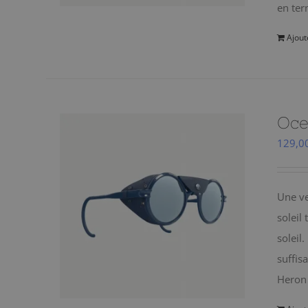
en ter
Ajout
Oce
129,0
Une ve
soleil
soleil
suffis
Heron 