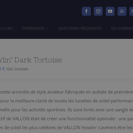
ACCUEIL
EXPÉRIENCES
QUESTIONS FRÉQUENTES
QUI SOMME
lin’ Dark Tortoise
0
€
IGIC incluido
nette arrondie de style aviateur fabriquée en acétate de première
our la meilleure clarté de toutes les lunettes de soleil performan
nelle pour les activités sportives. Ils sont livrés avec une sangle d
ctif de VALLON était de créer une fonctionnalité optimale : une pai
es de soleil les plus célèbres de VALLON Howlin' s'avèrent être les