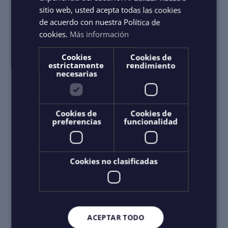
9001:2015
sitio web, usted acepta todas las cookies
pour l’observation des baleines et des services avec
de acuerdo con nuestra Política de
équipage pour les excursions maritimes
cookies.
Más información
Cookies
Cookies de
estrictamente
rendimiento
necesarias
Cookies de
Cookies de
preferencias
funcionalidad
Cookies no clasificadas
ACEPTAR TODO