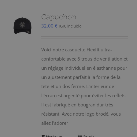
plusieurs
variations.
Capuchon
Les
32,00
€
IGIC incluido
options
peuvent
être
Voici notre casquette Flexfit ultra-
choisies
confortable avec 6 trous de ventilation et
sur
un réglage individuel en élasthanne pour
la
un ajustement parfait à la forme de la
page
tête et un dos fermé. L'intérieur de
du
l'écran est argenté pour éviter les reflets.
produit
Il est fabriqué en bougran dur très
résistant. Avec notre logo brodé, vous
allez l'adorer !
Ajouter au
Details