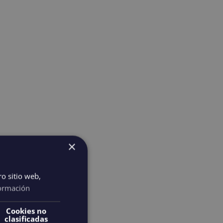
×
ro sitio web,
ormación
Cookies no
clasificadas