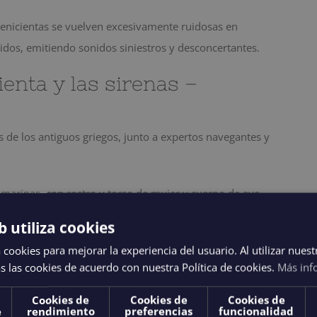
cenicientas se vuelven excesivamente ruidosas en
 nidos, emitiendo sonidos siniestros y desconcertantes.
ienta y las sirenas –
as de los antiguos griegos, junto a expertos navegantes y
s marinas, con rostro y torso de mujer y cuerpo de ave.
común que las asocia con seres mitad pez y mitad mujer.
b utiliza cookies
resistible voz melodiosa con la que atraían fatalmente a
 cookies para mejorar la experiencia del usuario. Al utilizar nuest
irenas comenzaron a ser consideradas divinidades del
s las cookies de acuerdo con nuestra Política de cookies.
Más inf
 héroes que llegaban a las Islas Afortunadas (Canarias).
Cookies de
Cookies de
Cookies de
e
rendimiento
preferencias
funcionalidad
marineros resulten ser de las pardelas que, cerca de sus