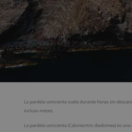
La pardela cenicienta vuela durante horas sin desc
incluso meses.
La pardela cenicienta (Calonecrtris diadomea) es una 