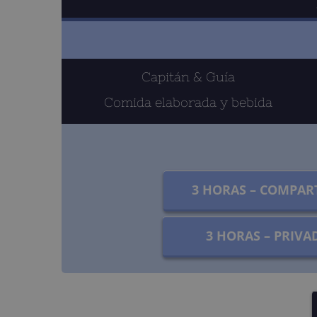
Capitán & Guía
Comida elaborada y bebida
3 HORAS – COMPAR
3 HORAS – PRIVA