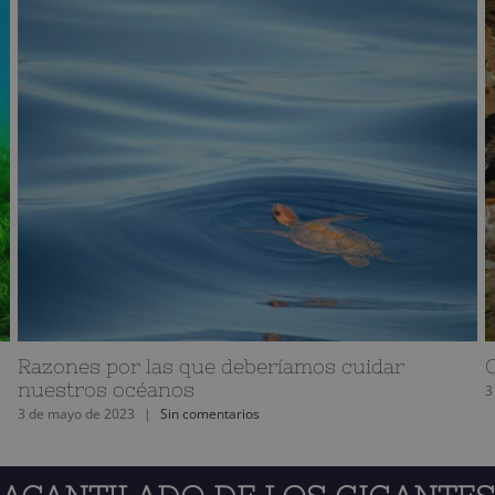
Razones por las que deberíamos cuidar
nuestros océanos
3
3 de mayo de 2023
|
Sin comentarios