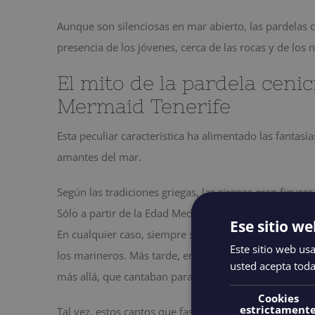
Aunque son silenciosas en mar abierto, las pardelas 
presencia de los jóvenes, cerca de las rocas y de los
El mito de la pardela cenic
Mermaid Tenerife
Esta peculiar característica ha alimentado las fantasí
amantes del mar.
Según las tradiciones griegas, las sirenas eran figura
Sólo a partir de la Edad Media adquirirán la imagen 
Ese sitio we
En cualquier caso, siempre se les ha atribuido una ir
Este sitio web usa
los marineros. Más tarde, en las Argonáuticas, las s
usted acepta toda
más allá, que cantaban para los bienaventurados y los
Cookies
estrictament
Tal vez, estos cantos que fascinan y horrorizan a los 