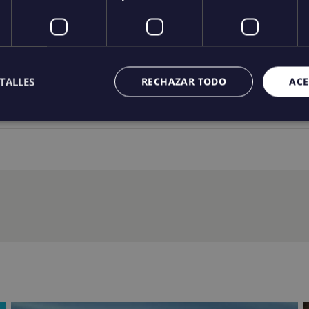
sus crías.
TALLES
RECHAZAR TODO
ACE