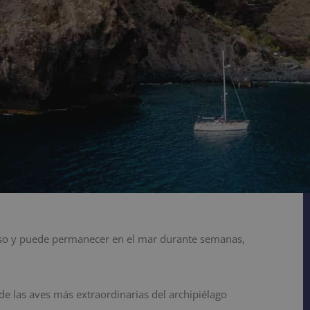
anso y puede permanecer en el mar durante semanas,
de las aves más extraordinarias del archipiélago