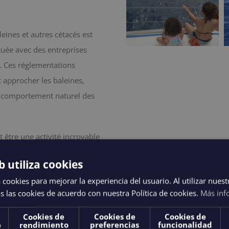
leines et autres cétacés est
ctuée avec des entreprises
e. Ces réglementations
 approcher les baleines,
du comportement naturel des
 être une activité incroyable
sionnante.
b utiliza cookies
 cookies para mejorar la experiencia del usuario. Al utilizar nuest
Route des bale
s las cookies de acuerdo con nuestra Política de cookies.
Más inf
capitaine et le
Cookies de
Cookies de
Cookies de
e
rendimiento
preferencias
funcionalidad