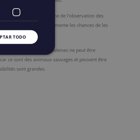
 Acantilados de los Gigantes.
des experts dans le domaine de l’observation des
 comportement, ce qui augmente les chances de les
.
PTAR TODO
er que l’observation des baleines ne peut être
 car ce sont des animaux sauvages et peuvent être
bilités sont grandes.