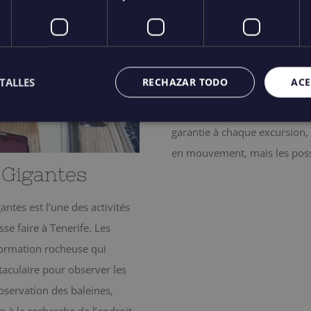
Les excursions partent de Los
Nos guides et skippers sont 
baleines et connaissent leur
voir dans leur habitat naturel
TALLES
RECHAZAR TODO
ACE
Il est important de se rappel
garantie à chaque excursion,
en mouvement, mais les possi
 Gigantes
antes est l’une des activités
sse faire à Tenerife. Les
formation rocheuse qui
taculaire pour observer les
observation des baleines,
 à la recherche de l’endroit