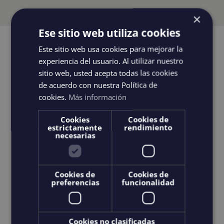
×
Ese sitio web utiliza cookies
Este sitio web usa cookies para mejorar la
ACANTILADO DE LOS
experiencia del usuario. Al utilizar nuestro
sitio web, usted acepta todas las cookies
GIGANTES
de acuerdo con nuestra Política de
cookies.
Más información
RABAIS EN LIGNE
Cookies
Cookies de
estrictamente
rendimiento
necesarias
Capitaine & Guide
Cookies de
Cookies de
Nourriture et boisson préparées
preferencias
funcionalidad
9 personnes maximum
Cookies no clasificadas