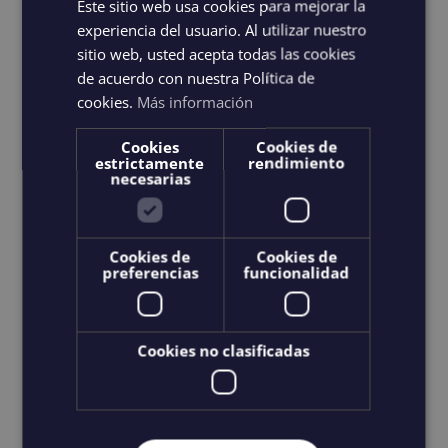
Este sitio web usa cookies para mejorar la
experiencia del usuario. Al utilizar nuestro
Choix des options
Details
Ce
sitio web, usted acepta todas las cookies
produit
de acuerdo con nuestra Política de
cookies.
Más información
a
plusieurs
Cookies
Cookies de
estrictamente
rendimiento
variations.
necesarias
Les
options
peuvent
Cookies de
Cookies de
preferencias
funcionalidad
être
choisies
sur
Cookies no clasificadas
la
page
du