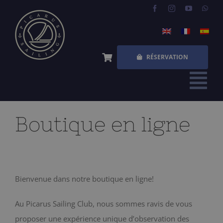
Skip
to
content
RÉSERVATION
Tog
Nav
ACCUEIL
Boutique en ligne
EXPÉRIENCES
QUESTIONS FRÉQUENTES
Bienvenue dans notre boutique en ligne!
QUI SOMMES NOUS
Au Picarus Sailing Club, nous sommes ravis de vous
BOUTIQUE
proposer une expérience unique d’observation des