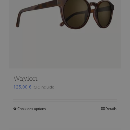
Waylon
125,00
€
IGIC incluido
Choix des options
Details
Ce
produit
a