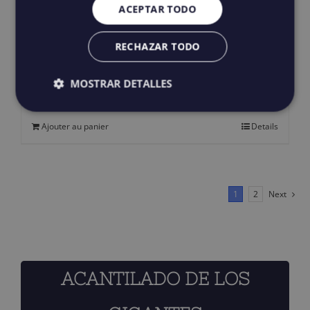
ACEPTAR TODO
produit
RECHAZAR TODO
Howlin’ Dark Tortoise
119,00
€
IGIC incluido
MOSTRAR DETALLES
Ajouter au panier
Details
1
2
Next
ACANTILADO DE LOS