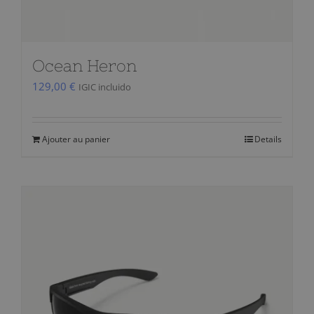
du
produit
Ocean Heron
129,00
€
IGIC incluido
Ajouter au panier
Details