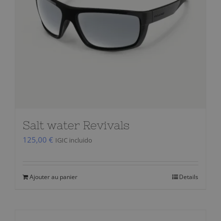
être
choisies
sur
la
page
du
produit
Salt water Revivals
125,00
€
IGIC incluido
Ajouter au panier
Details