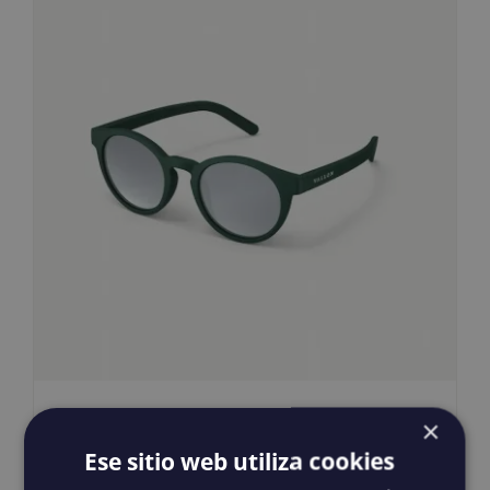
Junior Waylons
×
35,00
€
IGIC incluido
Ese sitio web utiliza cookies