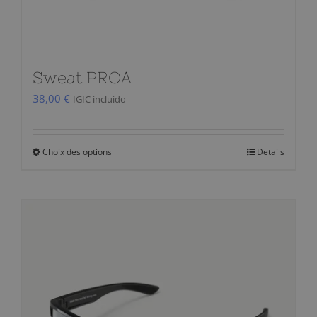
du
produit
Sweat PROA
38,00
€
IGIC incluido
Choix des options
Details
Ce
produit
a
plusieurs
variations.
Les
options
peuvent