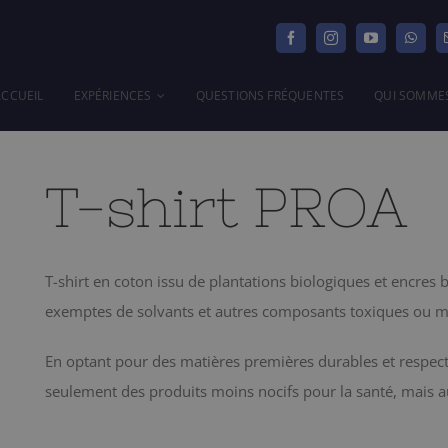
ACCUEIL
EXPÉRIENCES
QUESTIONS FRÉQUENTES
QUI SOMME
T-shirt PROA
T-shirt en coton issu de plantations biologiques et encres 
exemptes de solvants et autres composants toxiques ou m
En optant pour des matières premières durables et respe
seulement des produits moins nocifs pour la santé, mais a