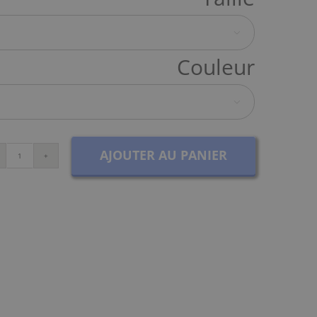

Couleur

AJOUTER AU PANIER
quantité
de
T-
shirt
PROA