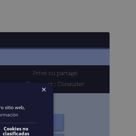
Privé ou partagé
Transport : Consulter
×
ro sitio web,
ormación
4 HEURES – PRIVÉ
Cookies no
clasificadas