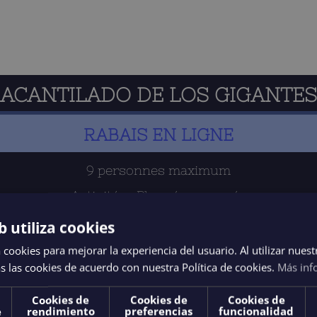
sur
la
page
du
produit
ACANTILADO DE LOS GIGANTES
RABAIS EN LIGNE
9 personnes maximum
Activités : Plongée en apnée
b utiliza cookies
RESERVE MAINTENANT
 cookies para mejorar la experiencia del usuario. Al utilizar nuest
s las cookies de acuerdo con nuestra Política de cookies.
Más inf
AGÉ
Cookies de
Cookies de
Cookies de
e
rendimiento
preferencias
funcionalidad