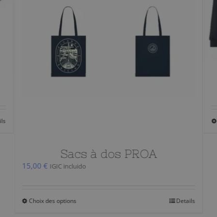
Sweat PROA
38,00
€
IGIC incluido
Ce
Choix des options
Details
produit
a
plusieurs
variations.
3
Les
options
peuvent
être
ils
choisies