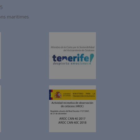
15
ions maritimes