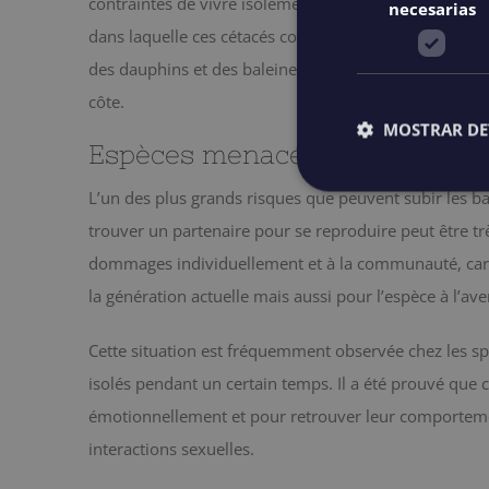
contraintes de vivre isolément ont tendance à tomber 
necesarias
dans laquelle ces cétacés coexistent en harmonie avec
des dauphins et des baleines à Tenerife est possible
côte.
MOSTRAR DE
Espèces menacées
L’un des plus grands risques que peuvent subir les bale
trouver un partenaire pour se reproduire peut être tr
dommages individuellement et à la communauté, car
la génération actuelle mais aussi pour l’espèce à l’ave
Cette situation est fréquemment observée chez les spé
isolés pendant un certain temps. Il a été prouvé que
émotionnellement et pour retrouver leur comportemen
interactions sexuelles.