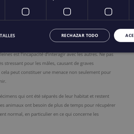
en dépression. La situation normale devrait être celle
 d’autres espèces marines. Sur ce sujet, l’observation
 simplement en naviguant à quelques kilomètres de la
TALLES
RECHAZAR TODO
ACE
ines est l’incapacité d’interagir avec les autres. Ne pas
ès stressant pour les mâles, causant de graves
 cela peut constituer une menace non seulement pour
nir.
cimens qui ont été séparés de leur habitat et restent
 ces animaux ont besoin de plus de temps pour récupérer
t normal, en particulier en ce qui concerne les