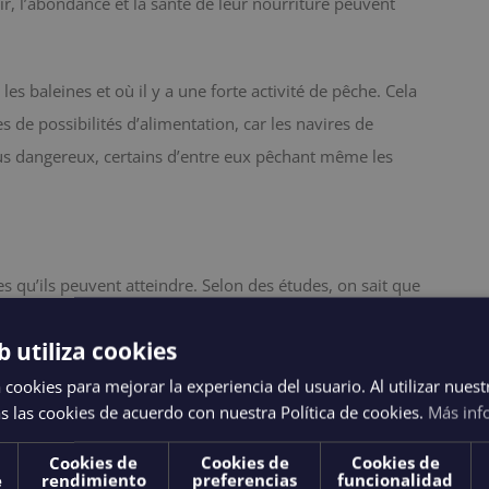
r, l’abondance et la santé de leur nourriture peuvent
es baleines et où il y a une forte activité de pêche. Cela
 de possibilités d’alimentation, car les navires de
s dangereux, certains d’entre eux pêchant même les
s qu’ils peuvent atteindre. Selon des études, on sait que
stress que d’autres.
b utiliza cookies
é par les prédateurs de leur espèce doivent être
 cookies para mejorar la experiencia del usuario. Al utilizar nuest
norme.
s las cookies de acuerdo con nuestra Política de cookies.
Más inf
on: les espèces qui sont retirées de leur habitat et
Cookies de
Cookies de
Cookies de
e
rendimiento
preferencias
funcionalidad