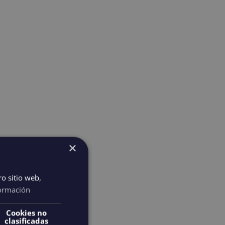
×
ro sitio web,
ormación
Cookies no
clasificadas