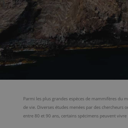
Parmi les plus grandes espèces de mammifères du mo
de vie. Diverses études menées par des chercheurs on
entre 80 et 90 ans, certains spécimens peuvent vivre