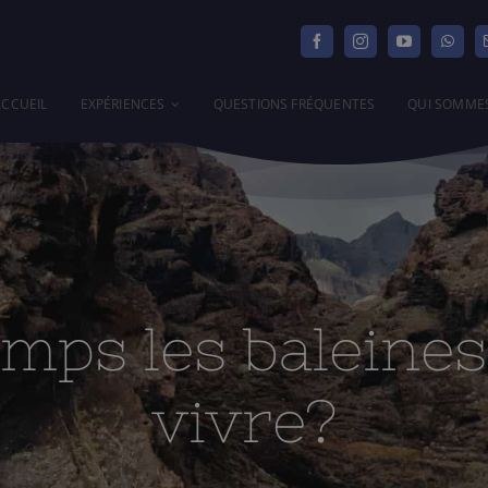
ACCUEIL
EXPÉRIENCES
QUESTIONS FRÉQUENTES
QUI SOMME
lles vivre?
mps les baleines
vivre?