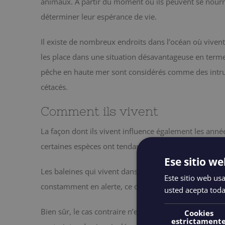
animaux. A partir du moment où ils peuvent se nourri
déterminer leur espérance de vie.
Il existe de nombreux endroits dans l’océan où vivent l
les place dans une situation désavantageuse en termes
pêche en haute mer sont considérés comme des intru
cétacés.
Comment ils vivent
La façon dont ils vivent influence également les année
certaines espèces ont tendance à subir un plus grand 
Ese sitio we
Les baleines qui vivent dans un environnement menac
Este sitio web usa
constamment en alerte, ce qui provoque un stress é
usted acepta toda
Bien sûr, le cas contraire n’est pas une meilleure opti
Cookies
estrictament