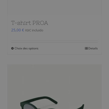
du
produit
T-shirt PROA
25,00
€
IGIC incluido
Choix des options
Details
Ce
produit
a
plusieurs
variations.
Les
options
peuvent
être