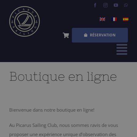
Skip
to
content
RÉSERVATION
Tog
Nav
ACCUEIL
Boutique en ligne
EXPÉRIENCES
QUESTIONS FRÉQUENTES
Bienvenue dans notre boutique en ligne!
QUI SOMMES NOUS
Au Picarus Sailing Club, nous sommes ravis de vous
BOUTIQUE
proposer une expérience unique d’observation des