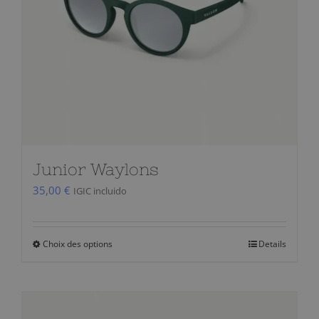
choisies
sur
la
page
du
produit
Junior Waylons
35,00
€
IGIC incluido
Choix des options
Details
Ce
produit
a
plusieurs