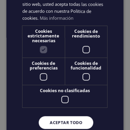
sitio web, usted acepta todas las cookies
de acuerdo con nuestra Política de
cookies.
Más información
Cookies
Cookies de
estrictamente
rendimiento
necesarias
Cookies de
Cookies de
Howlin’ Dark Tortoise
preferencias
funcionalidad
119,00
€
IGIC incluido
Cookies no clasificadas
Ajouter au panier
Details
ACEPTAR TODO