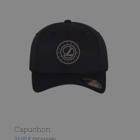
Capuchon
32,00
€
IGIC incluido