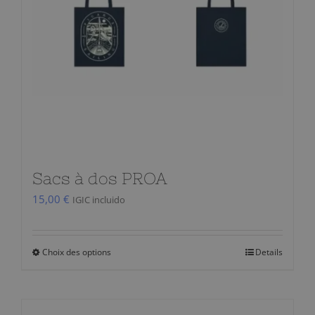
être
choisies
sur
la
page
du
produit
Sacs à dos PROA
15,00
€
IGIC incluido
Choix des options
Details
Ce
produit
a