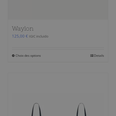
Waylon
125,00
€
IGIC incluido
Choix des options
Details
Ce
produit
a
plusieurs
variations.
Les
options
peuvent