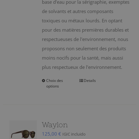
sur
base d'eau pour la sérigraphie, exemptes
la
de solvants et autres composants
page
toxiques ou métaux lourds. En optant
du
pour des matières premières durables et
produit
respectueuses de l'environnement, nous
proposons non seulement des produits
moins nocifs pour la santé, mais aussi
plus respectueux de l'environnement.
Choix des
Details
Ce
options
produit
a
plusieurs
variations.
Waylon
Les
125,00
€
IGIC incluido
options