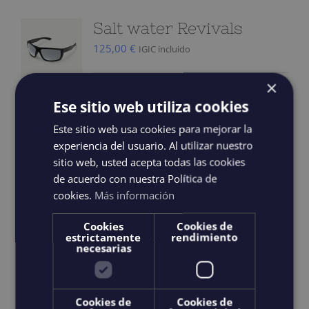
variations.
Salt water Revivals
Les
125,00
€
IGIC incluido
options
peuvent
×
être
Les lunettes de protection Saltwater
Ese sitio web utiliza cookies
choisies
Revivals sont équipées d'un système
Este sitio web usa cookies para mejorar la
sur
optique V52® exceptionnellement clair
experiencia del usuario. Al utilizar nuestro
la
sitio web, usted acepta todas las cookies
et polarisé. Les verres teintés en gris
de acuerdo con nuestra Política de
page
améliorent la perception des couleurs et
cookies.
Más información
du
sont entièrement traités contre les
produit
Cookies
Cookies de
miroirs pour protéger de la lumière
estrictamente
rendimiento
intense du soleil, ce qui les rend idéales
necesarias
pour naviguer, naviguer et encore
naviguer. La structure durable est
Cookies de
Cookies de