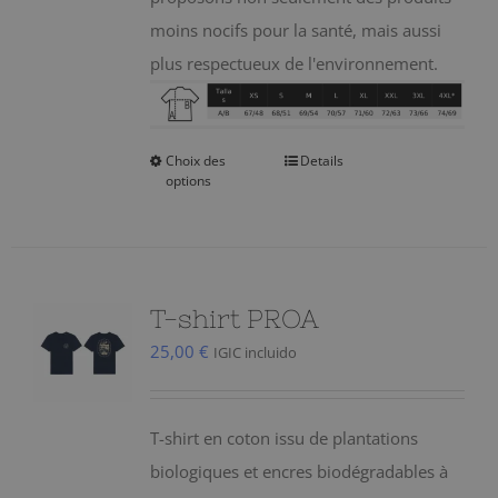
moins nocifs pour la santé, mais aussi
plus respectueux de l'environnement.
Choix des
Details
Ce
options
produit
a
plusieurs
variations.
T-shirt PROA
Les
25,00
€
IGIC incluido
options
peuvent
être
T-shirt en coton issu de plantations
choisies
biologiques et encres biodégradables à