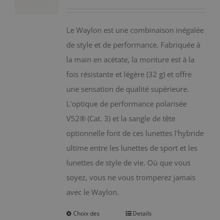
peuvent
être
Le Waylon est une combinaison inégalée
choisies
de style et de performance. Fabriquée à
sur
la main en acétate, la monture est à la
la
fois résistante et légère (32 g) et offre
page
une sensation de qualité supérieure.
du
L'optique de performance polarisée
produit
V52® (Cat. 3) et la sangle de tête
optionnelle font de ces lunettes l'hybride
ultime entre les lunettes de sport et les
lunettes de style de vie. Où que vous
soyez, vous ne vous tromperez jamais
avec le Waylon.
Choix des
Details
Ce