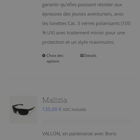
garantir qu'elles puissent résister aux
épreuves des jeunes aventuriers, avec
les lunettes Cat. 3 verres polarisants (100
% UV) avec traitement miroir pour une
protection et un style maximums.
Choix des
Details
Ce
options
produit
a
plusieurs
variations.
Malizia
Les
135,00
€
IGIC incluido
options
peuvent
être
VALLON, en partenariat avec Boris