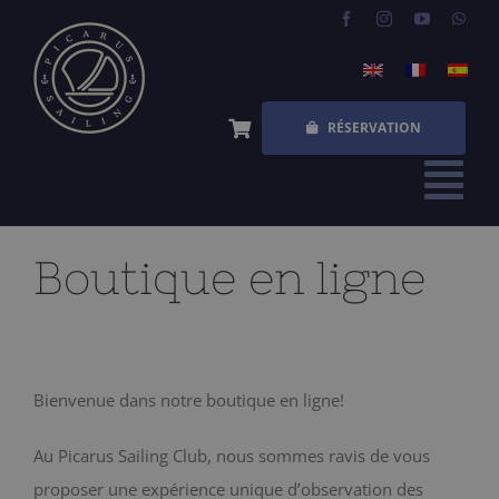
Skip
to
content
RÉSERVATION
Tog
Nav
ACCUEIL
Boutique en ligne
EXPÉRIENCES
QUESTIONS FRÉQUENTES
Bienvenue dans notre boutique en ligne!
QUI SOMMES NOUS
Au Picarus Sailing Club, nous sommes ravis de vous
BOUTIQUE
proposer une expérience unique d’observation des