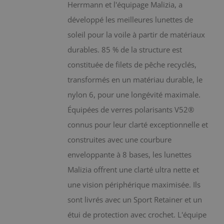
choisies
Herrmann et l'équipage Malizia, a
sur
développé les meilleures lunettes de
la
soleil pour la voile à partir de matériaux
page
durables. 85 % de la structure est
du
constituée de filets de pêche recyclés,
produit
transformés en un matériau durable, le
nylon 6, pour une longévité maximale.
Équipées de verres polarisants V52®
connus pour leur clarté exceptionnelle et
construites avec une courbure
enveloppante à 8 bases, les lunettes
Malizia offrent une clarté ultra nette et
une vision périphérique maximisée. Ils
sont livrés avec un Sport Retainer et un
étui de protection avec crochet. L'équipe