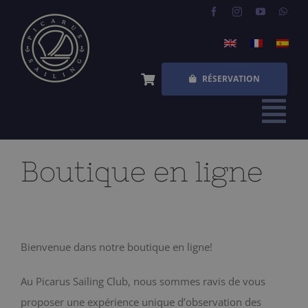
Skip
to
content
RÉSERVATION
Tog
Nav
ACCUEIL
Boutique en ligne
EXPÉRIENCES
QUESTIONS FRÉQUENTES
Bienvenue dans notre boutique en ligne!
QUI SOMMES NOUS
Au Picarus Sailing Club, nous sommes ravis de vous
BOUTIQUE
proposer une expérience unique d’observation des