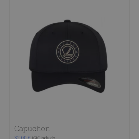
Capuchon
32,00
€
IGIC incluido