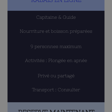
sur
la
Capitaine & Guide
page
du
Nourriture et boisson préparées
produit
9 personnes maximum
Activités : Plongée en apnée
Privé ou partagé
Transport : Consulter