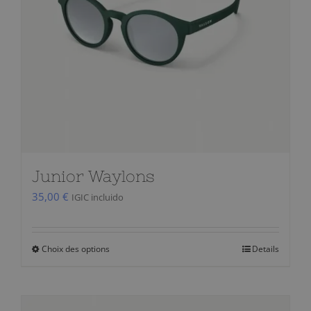
être
choisies
sur
la
page
du
produit
Junior Waylons
35,00
€
IGIC incluido
Choix des options
Details
Ce
produit
a