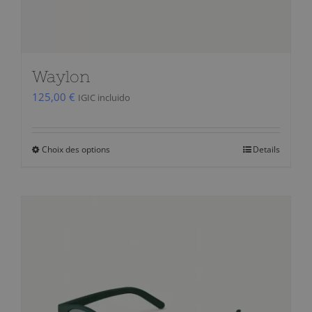
Waylon
125,00
€
IGIC incluido
Choix des options
Details
Ce
produit
a
plusieurs
variations.
Les
options
peuvent