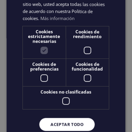
sitio web, usted acepta todas las cookies
de acuerdo con nuestra Política de
cookies.
Más información
Cookies
Cookies de
estrictamente
rendimiento
necesarias
Cookies de
Cookies de
Sacs à dos PROA
preferencias
funcionalidad
15,00
€
IGIC incluido
Cookies no clasificadas
Choix des options
Details
Ce
produit
a
plusieurs
ACEPTAR TODO