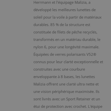
choisies
Herrmann et l'équipage Malizia, a
sur
développé les meilleures lunettes de
la
soleil pour la voile à partir de matériaux
page
durables. 85 % de la structure est
du
constituée de filets de pêche recyclés,
produit
transformés en un matériau durable, le
nylon 6, pour une longévité maximale.
Équipées de verres polarisants V52®
connus pour leur clarté exceptionnelle et
construites avec une courbure
enveloppante à 8 bases, les lunettes
Malizia offrent une clarté ultra nette et
une vision périphérique maximisée. Ils
sont livrés avec un Sport Retainer et un
étui de protection avec crochet. L'équipe