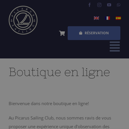
Skip
to
content
RÉSERVATION
Tog
Nav
ACCUEIL
Boutique en ligne
EXPÉRIENCES
QUESTIONS FRÉQUENTES
Bienvenue dans notre boutique en ligne!
QUI SOMMES NOUS
Au Picarus Sailing Club, nous sommes ravis de vous
BOUTIQUE
proposer une expérience unique d’observation des