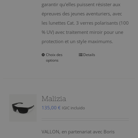
garantir qu'elles puissent résister aux
épreuves des jeunes aventuriers, avec
les lunettes Cat. 3 verres polarisants (100
% UV) avec traitement miroir pour une
protection et un style maximums.
Choix des
Details
Ce
options
produit
a
plusieurs
variations.
Malizia
Les
135,00
€
IGIC incluido
options
peuvent
être
VALLON, en partenariat avec Boris