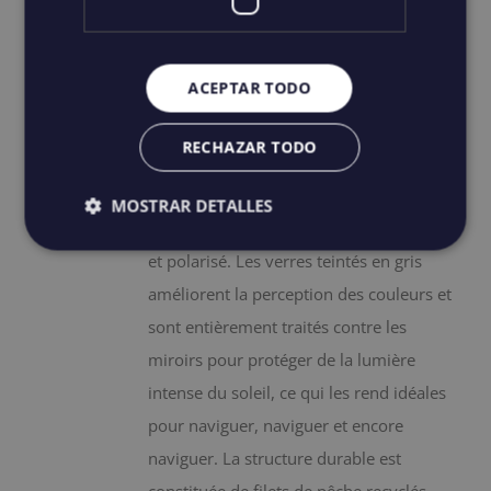
variations.
Salt water Revivals
Les
125,00
€
IGIC incluido
ACEPTAR TODO
options
peuvent
RECHAZAR TODO
être
Les lunettes de protection Saltwater
choisies
Revivals sont équipées d'un système
MOSTRAR DETALLES
sur
optique V52® exceptionnellement clair
la
et polarisé. Les verres teintés en gris
page
améliorent la perception des couleurs et
du
sont entièrement traités contre les
produit
miroirs pour protéger de la lumière
intense du soleil, ce qui les rend idéales
pour naviguer, naviguer et encore
naviguer. La structure durable est