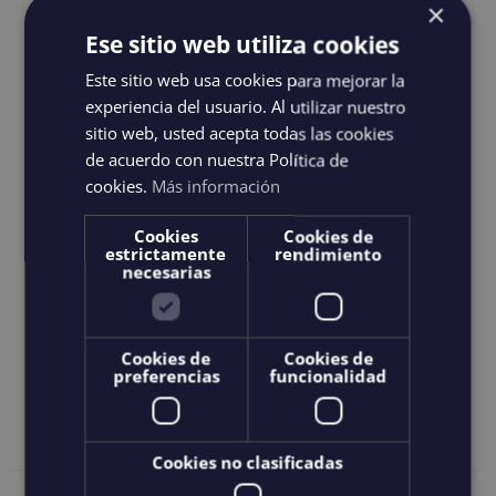
Sac en coton issu de plantations de
×
coton biologique et encres
Ese sitio web utiliza cookies
biodégradables à base d'eau pour la
Este sitio web usa cookies para mejorar la
sérigraphie, exemptes de solvants et
experiencia del usuario. Al utilizar nuestro
sitio web, usted acepta todas las cookies
d'autres composants toxiques ou de
de acuerdo con nuestra Política de
métaux lourds. En optant pour des
cookies.
Más información
matières premières durables et
Cookies
respectueuses de l'environnement, nous
Cookies de
estrictamente
rendimiento
proposons non seulement des produits
necesarias
moins nocifs pour la santé, mais aussi
plus respectueux de l'environnement.
Cookies de
Cookies de
preferencias
funcionalidad
Choix des
Details
Ce
options
produit
a
Cookies no clasificadas
plusieurs