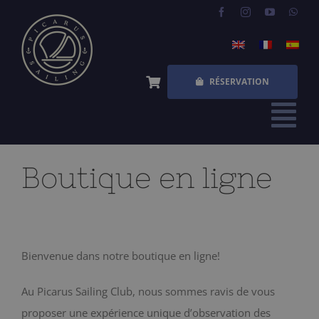
Skip
to
content
RÉSERVATION
Tog
Nav
ACCUEIL
Boutique en ligne
EXPÉRIENCES
QUESTIONS FRÉQUENTES
Bienvenue dans notre boutique en ligne!
QUI SOMMES NOUS
Au Picarus Sailing Club, nous sommes ravis de vous
BOUTIQUE
proposer une expérience unique d’observation des