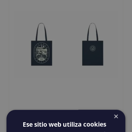
Sacs à dos PROA
×
15,00
€
IGIC incluido
Ese sitio web utiliza cookies