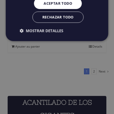
ACEPTAR TODO
produit
RECHAZAR TODO
Salt water Revivals
125,00
€
IGIC incluido
MOSTRAR DETALLES
Ajouter au panier
Details
1
2
Next
ACANTILADO DE LOS