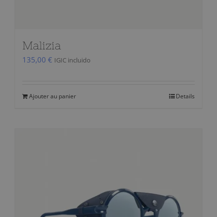
du
produit
Malizia
135,00
€
IGIC incluido
Ajouter au panier
Details