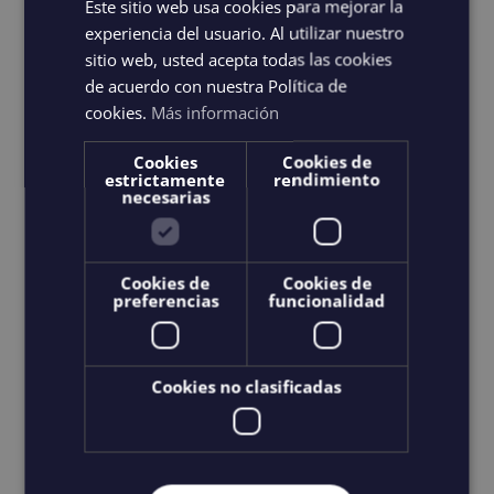
Este sitio web usa cookies para mejorar la
experiencia del usuario. Al utilizar nuestro
Choix des options
Details
Ce
sitio web, usted acepta todas las cookies
produit
de acuerdo con nuestra Política de
cookies.
Más información
a
plusieurs
Cookies
Cookies de
estrictamente
rendimiento
variations.
necesarias
Les
options
peuvent
Cookies de
Cookies de
preferencias
funcionalidad
être
choisies
sur
Cookies no clasificadas
la
page
du