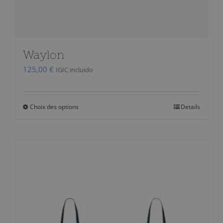
Waylon
125,00
€
IGIC incluido
Choix des options
Details
Ce
produit
a
plusieurs
variations.
Les
options
peuvent