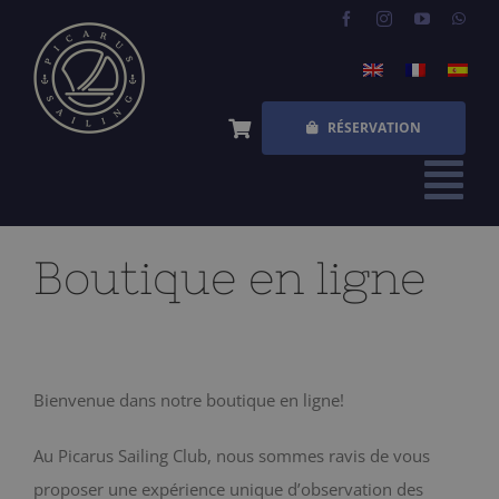
Skip
to
content
RÉSERVATION
Tog
Nav
ACCUEIL
Boutique en ligne
EXPÉRIENCES
QUESTIONS FRÉQUENTES
Bienvenue dans notre boutique en ligne!
QUI SOMMES NOUS
Au Picarus Sailing Club, nous sommes ravis de vous
BOUTIQUE
proposer une expérience unique d’observation des