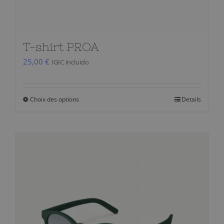
du
produit
T-shirt PROA
25,00
€
IGIC incluido
Choix des options
Details
Ce
produit
a
plusieurs
variations.
Les
options
peuvent
être