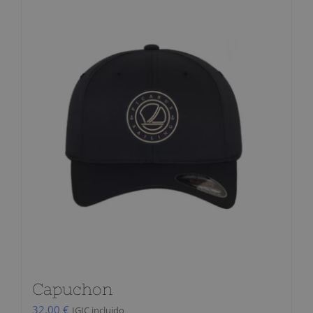
Capuchon
32,00
€
IGIC incluido