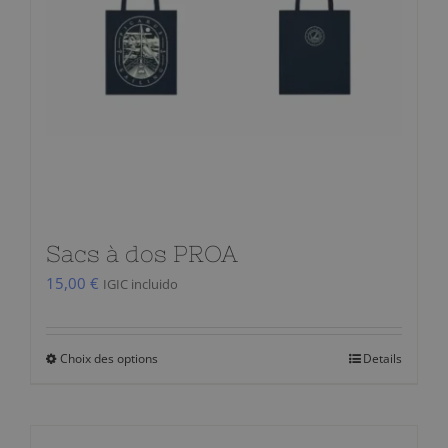
être
choisies
sur
la
page
du
produit
Sacs à dos PROA
15,00
€
IGIC incluido
Choix des options
Details
Ce
produit
a