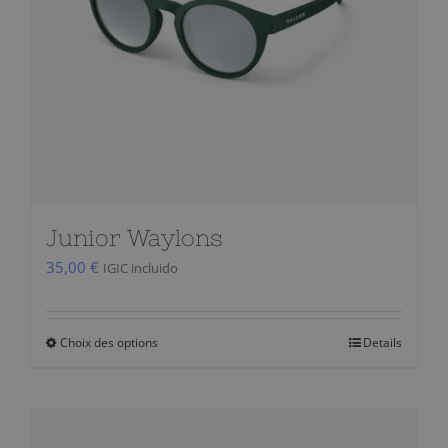
choisies
sur
la
page
du
produit
Junior Waylons
35,00
€
IGIC incluido
Choix des options
Details
Ce
produit
a
plusieurs