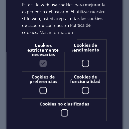
Este sitio web usa cookies para mejorar la
experiencia del usuario. Al utilizar nuestro
Première entreprise du secteur à obtenir le certificat ISO
sitio web, usted acepta todas las cookies
de acuerdo con nuestra Política de
9001:2015
cookies.
Más información
pour l’observation des baleines et des services avec
équipage pour les excursions maritimes
Cookies
Cookies de
estrictamente
rendimiento
necesarias
Cookies de
Cookies de
preferencias
funcionalidad
Cookies no clasificadas