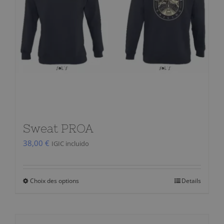
BLOG
CONTACT
Chariot
Sweat PROA
38,00
€
IGIC incluido
Choix des options
Details
Ce
produit
a