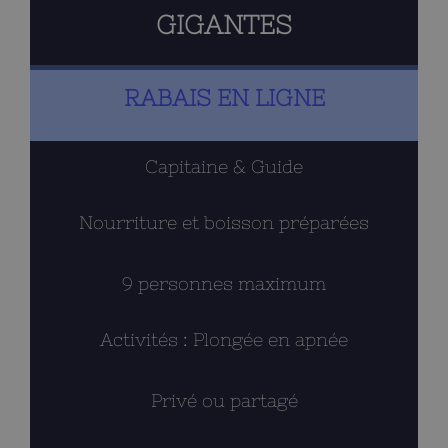
GIGANTES
choisies
sur
la
RABAIS EN LIGNE
page
du
Capitaine & Guide
produit
Nourriture et boisson préparées
9 personnes maximum
Activités : Plongée en apnée
Privé ou partagé